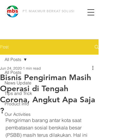
PT. MAKMUR BERKAT SOLUSI
Post
All Posts
Jun 24, 2020
1 min read
All Posts
Bisnis Pengiriman Masih
News Update
Operasi di Tengah
Tips and Trick
Corona, Angkut Apa Saja
Product Info
?
Our Activities
Pengiriman barang antar kota saat 
pembatasan sosial berskala besar 
(PSBB) masih terus dilakukan. Hal ini 