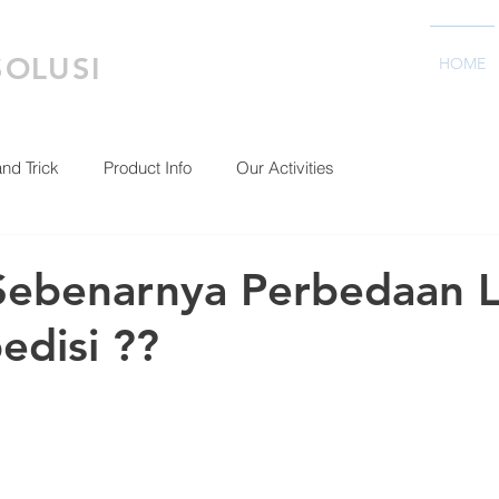
SOLUSI
HOME
and Trick
Product Info
Our Activities
Sebenarnya Perbedaan L
edisi ??