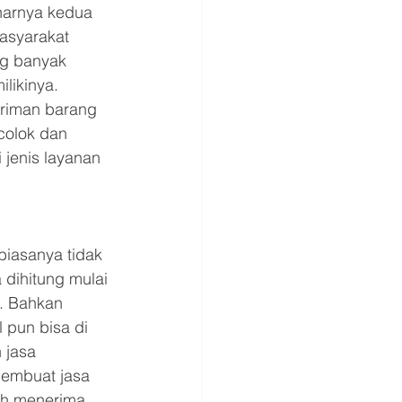
narnya kedua 
asyarakat 
g banyak 
likinya. 
riman barang 
colok dan 
 jenis layanan 
biasanya tidak 
 dihitung mulai 
a. Bahkan 
 pun bisa di 
 jasa 
membuat jasa 
ah menerima 