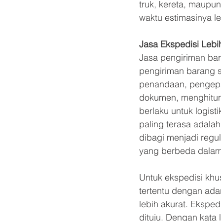
truk, kereta, maupu
waktu estimasinya l
Jasa Ekspedisi Leb
Jasa pengiriman ba
pengiriman barang s
penandaan, pengepa
dokumen, menghitung 
berlaku untuk logist
paling terasa adala
dibagi menjadi regul
yang berbeda dalam
Untuk ekspedisi khus
tertentu dengan adan
lebih akurat. Eksped
dituju. Dengan kata 