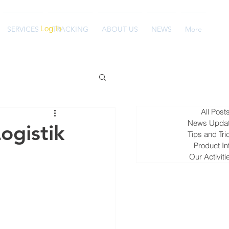
Log In
SERVICES
TRACKING
ABOUT US
NEWS
More
All Post
News Upda
ogistik
Tips and Tri
Product In
Our Activiti