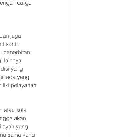
dengan cargo 
dan juga 
 sortir, 
 penerbitan 
i lainnya 
disi yang 
isi ada yang 
iliki pelayanan 
h atau kota 
ingga akan 
wilayah yang 
erja sama yang 